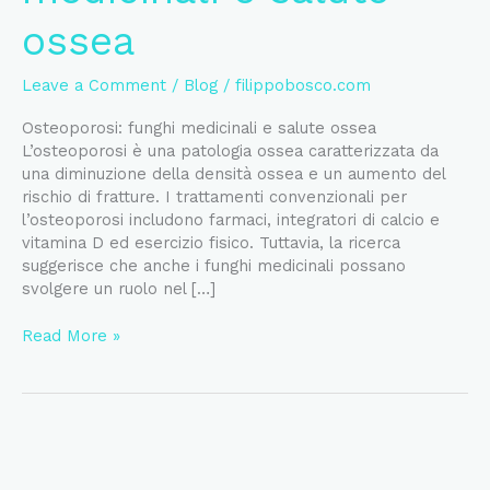
ossea
Leave a Comment
/
Blog
/
filippobosco.com
Osteoporosi: funghi medicinali e salute ossea
L’osteoporosi è una patologia ossea caratterizzata da
una diminuzione della densità ossea e un aumento del
rischio di fratture. I trattamenti convenzionali per
l’osteoporosi includono farmaci, integratori di calcio e
vitamina D ed esercizio fisico. Tuttavia, la ricerca
suggerisce che anche i funghi medicinali possano
svolgere un ruolo nel […]
Osteoporosi:
Read More »
funghi
medicinali
e
salute
ossea